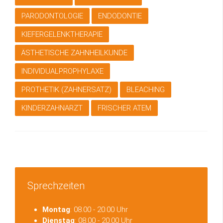
PARODONTOLOGIE
ENDODONTIE
KIEFERGELENKTHERAPIE
ÄSTHETISCHE ZAHNHEILKUNDE
INDIVIDUALPROPHYLAXE
PROTHETIK (ZAHNERSATZ)
BLEACHING
KINDERZAHNARZT
FRISCHER ATEM
Sprechzeiten
Montag
: 08.00 - 20.00 Uhr
Dienstag
: 08.00 - 20.00 Uhr